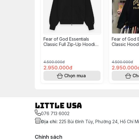
Fear of God Essentials
Fear of God E
Classic Full Zip-Up Hoodie
Classic Hood
- Jet Black
4.500.000đ
4.500.000đ
2.950.000đ
2.950.000
Chọn mua
Ch
LITTLE USA
076 713 6002
Địa chỉ
:
225 Bùi Đình Túy, Phường 24, Hồ Chí M
Chính sách