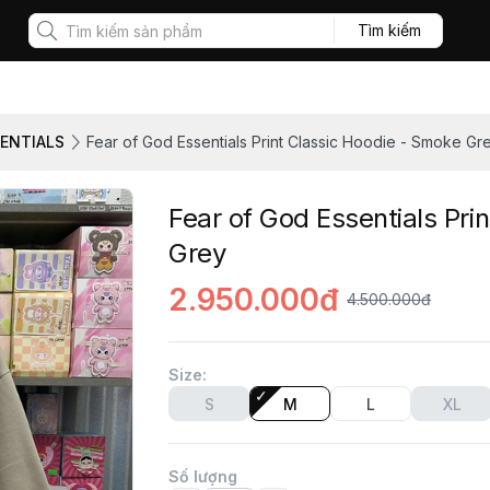
Tìm kiếm
SENTIALS
Fear of God Essentials Print Classic Hoodie - Smoke Gr
Fear of God Essentials Pri
Grey
2.950.000đ
4.500.000đ
Size
:
S
M
L
XL
Số lượng