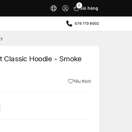
0
Giỏ hàng
076 713 6002
ey
nt Classic Hoodie - Smoke
Yêu thích