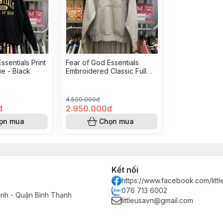
ssentials Print
Fear of God Essentials
ie - Black
Embroidered Classic Full
Zip Hoodie - Smoke Grey
4.500.000đ
đ
2.950.000đ
ọn mua
Chọn mua
Kết nối
https://www.facebook.com/littl
076 713 6002
inh - Quận Bình Thạnh
littleusavn@gmail.com