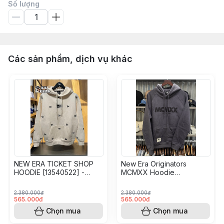
Số lượng
Các sản phẩm, dịch vụ khác
NEW ERA TICKET SHOP
New Era Originators
HOODIE [13540522] -
MCMXX Hoodie
IVORY
[13781098] - Dark Gray
2.380.000đ
2.380.000đ
565.000đ
565.000đ
Chọn mua
Chọn mua