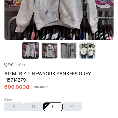
Yêu thích
AP MLB ZIP NEWYORK YANKEES GREY
[18714279]
600.000đ
1.200.000đ
Size
:
S
M
L
XL