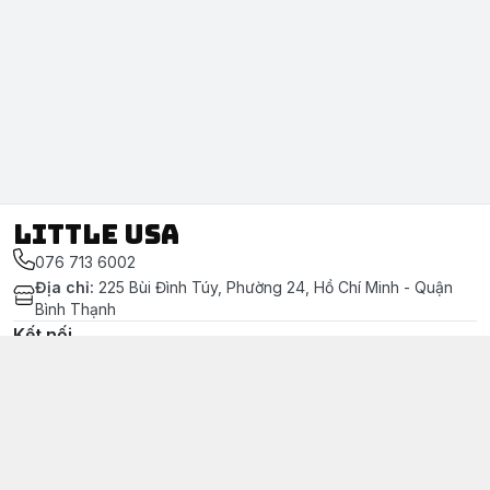
LITTLE USA
076 713 6002
Địa chỉ
:
225 Bùi Đình Túy, Phường 24, Hồ Chí Minh - Quận
Bình Thạnh
Kết nối
https://www.facebook.com/littleusa.vn/
076 713 6002
littleusavn@gmail.com
Chính sách