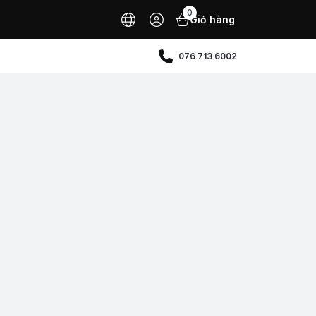
0
Giỏ hàng
076 713 6002