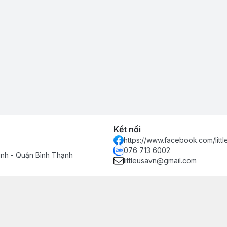
Kết nối
https://www.facebook.com/littl
076 713 6002
inh - Quận Bình Thạnh
littleusavn@gmail.com
h hàng
n