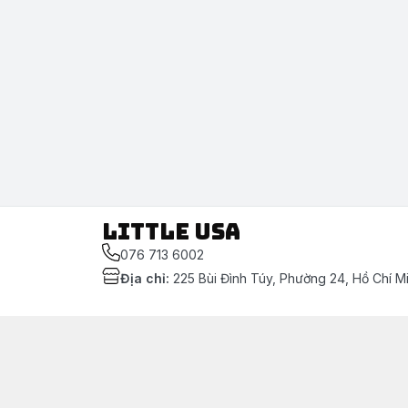
LITTLE USA
076 713 6002
Địa chỉ
:
225 Bùi Đình Túy, Phường 24, Hồ Chí M
Chính sách
[Mẫu nội dung] Chính sách thanh toán
[Mẫu nội dung] Chính sách bảo mật thông tin khác
[Mẫu nội dung] Chính sách vận chuyển & giao nhậ