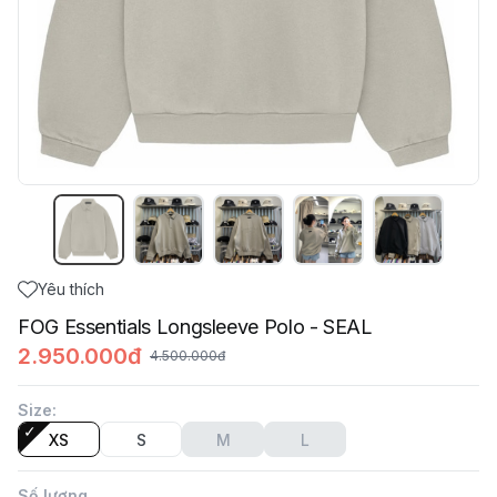
Yêu thích
FOG Essentials Longsleeve Polo - SEAL
2.950.000đ
4.500.000đ
Size
:
XS
S
M
L
Số lượng