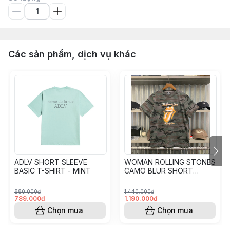
Các sản phẩm, dịch vụ khác
ADLV SHORT SLEEVE
WOMAN ROLLING STONES
BASIC T-SHIRT - MINT
CAMO BLUR SHORT
SLEEVE T-SHIRT - BLACK
880.000đ
1.440.000đ
789.000đ
1.190.000đ
Chọn mua
Chọn mua