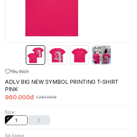
Yêu thích
ADLV BIG NEW SYMBOL PRINTING T-SHIRT
PINK
960.000đ
1.340.000đ
Size
:
1
2
Số lượng