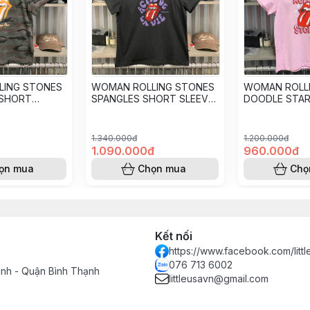
LING STONES
WOMAN ROLLING STONES
WOMAN ROLL
 SHORT
SPANGLES SHORT SLEEVE
DOODLE STA
IRT - BLACK
T-SHIRT - BLACK
SLEEVE T-SHI
PINK
1.340.000đ
1.200.000đ
1.090.000đ
960.000đ
ọn mua
Chọn mua
Chọ
Kết nối
https://www.facebook.com/littl
076 713 6002
inh - Quận Bình Thạnh
littleusavn@gmail.com