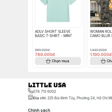
ADLV SHORT SLEEVE
WOMAN ROL
BASIC T-SHIRT - MINT
CAMO BLUR
SLEEVE T-SH
880.000đ
1.440.000đ
789.000đ
1.190.000đ
Chọn mua
Ch
LITTLE USA
076 713 6002
Địa chỉ
:
225 Bùi Đình Túy, Phường 24, Hồ Chí M
Chính sách