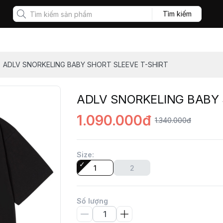
Tìm kiếm
ADLV SNORKELING BABY SHORT SLEEVE T-SHIRT
ADLV SNORKELING BABY 
1.090.000đ
1.340.000đ
Size
:
1
2
Số lượng