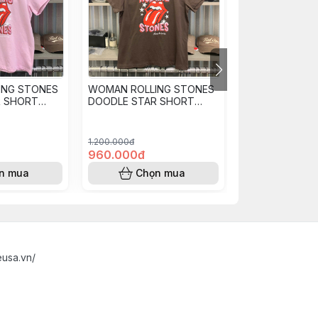
Hết h
ING STONES
WOMAN ROLLING STONES
WOMAN ROLLI
R SHORT
DOODLE STAR SHORT
CAMO BLUR S
RT - LIGHT
SLEEVE T-SHIRT - DARK
SLEEVE T-SHIR
BROWN
1.200.000đ
1.440.000đ
960.000đ
1.190.000đ
n mua
Chọn mua
Hết 
eusa.vn/