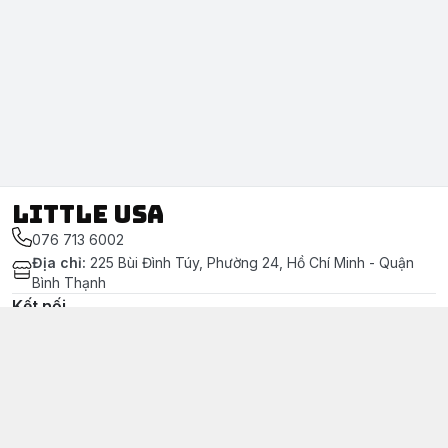
LITTLE USA
076 713 6002
Địa chỉ
:
225 Bùi Đình Túy, Phường 24, Hồ Chí Minh - Quận
Bình Thạnh
Kết nối
https://www.facebook.com/littleusa.vn/
076 713 6002
littleusavn@gmail.com
Chính sách