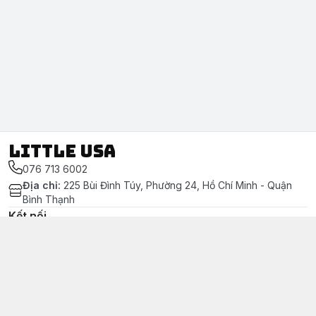
LITTLE USA
076 713 6002
Địa chỉ
:
225 Bùi Đình Túy, Phường 24, Hồ Chí Minh - Quận
Bình Thạnh
Kết nối
https://www.facebook.com/littleusa.vn/
076 713 6002
littleusavn@gmail.com
Chính sách