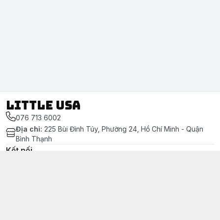
LITTLE USA
076 713 6002
Địa chỉ
:
225 Bùi Đình Túy, Phường 24, Hồ Chí Minh - Quận
Bình Thạnh
Kết nối
https://www.facebook.com/littleusa.vn/
076 713 6002
littleusavn@gmail.com
Chính sách