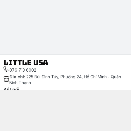
LITTLE USA
076 713 6002
Địa chỉ
:
225 Bùi Đình Túy, Phường 24, Hồ Chí Minh - Quận
Bình Thạnh
Kết nối
https://www.facebook.com/littleusa.vn/
076 713 6002
littleusavn@gmail.com
Chính sách