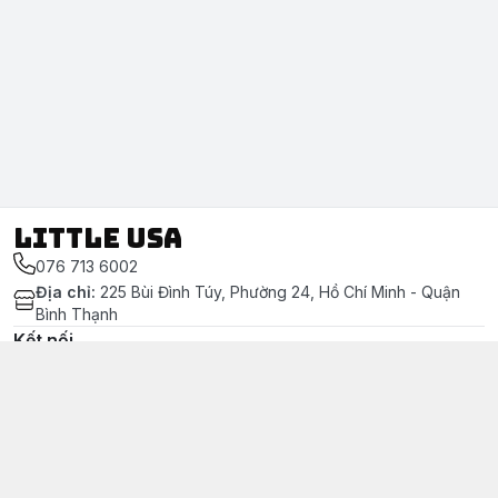
LITTLE USA
076 713 6002
Địa chỉ
:
225 Bùi Đình Túy, Phường 24, Hồ Chí Minh - Quận
Bình Thạnh
Kết nối
https://www.facebook.com/littleusa.vn/
076 713 6002
littleusavn@gmail.com
Chính sách