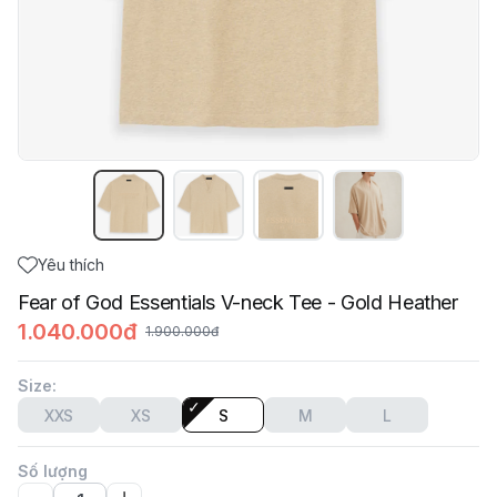
Yêu thích
Fear of God Essentials V-neck Tee - Gold Heather
1.040.000đ
1.900.000đ
Size
:
XXS
XS
S
M
L
Số lượng