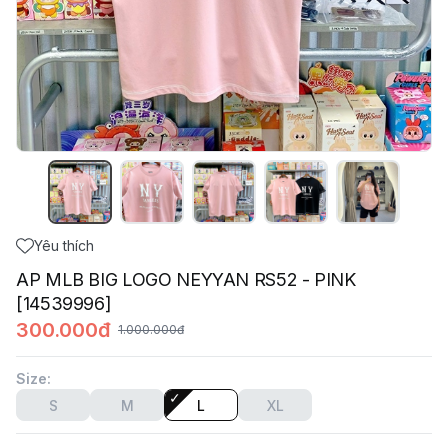
Yêu thích
AP MLB BIG LOGO NEYYAN RS52 - PINK
[14539996]
300.000đ
1.000.000đ
Size
:
S
M
L
XL