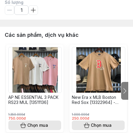
Số lượng
Các sản phẩm, dịch vụ khác
AP NE ESSENTIAL 3 PACK
New Era x MLB Boston
RS23 MUL [13511136]
Red Sox [13322964] -
Khaki
1.350.000đ
1.000.000đ
750.000đ
250.000đ
Chọn mua
Chọn mua