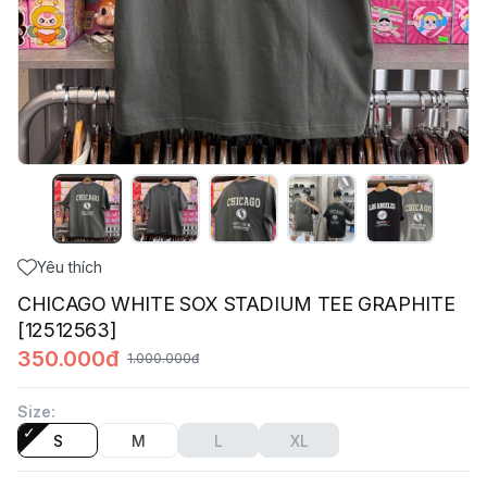
Yêu thích
CHICAGO WHITE SOX STADIUM TEE GRAPHITE
[12512563]
350.000đ
1.000.000đ
Size
:
S
M
L
XL