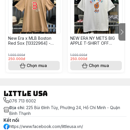
New Era x MLB Boston
NEW ERA NY METS BIG
Red Sox [13322964] -
APPLE T-SHIRT OFF
Khaki
WHITE [14413058]
1.000.000đ
1.000.000đ
250.000đ
250.000đ
Chọn mua
Chọn mua
LITTLE USA
076 713 6002
Địa chỉ
:
225 Bùi Đình Túy, Phường 24, Hồ Chí Minh - Quận
Bình Thạnh
Kết nối
https://www.facebook.com/littleusa.vn/