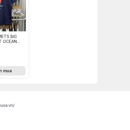
METS BIG
RT OCEAN
3059]
n mua
eusa.vn/