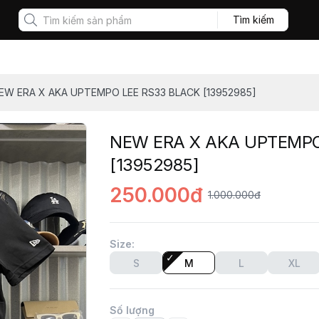
Tìm kiếm
EW ERA X AKA UPTEMPO LEE RS33 BLACK [13952985]
NEW ERA X AKA UPTEMPO
[13952985]
250.000đ
1.000.000đ
Size
:
S
M
L
XL
Số lượng