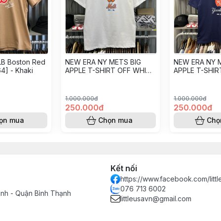
LB Boston Red
NEW ERA NY METS BIG
NEW ERA NY 
4] - Khaki
APPLE T-SHIRT OFF WHITE
APPLE T-SHI
[14413058]
CAVERN [1441
1.000.000đ
1.000.000đ
250.000đ
250.000đ
ọn mua
Chọn mua
Chọ
Kết nối
https://www.facebook.com/littl
076 713 6002
inh - Quận Bình Thạnh
littleusavn@gmail.com