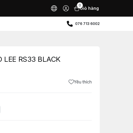
0
Giỏ hàng
076 713 6002
 LEE RS33 BLACK
Yêu thích