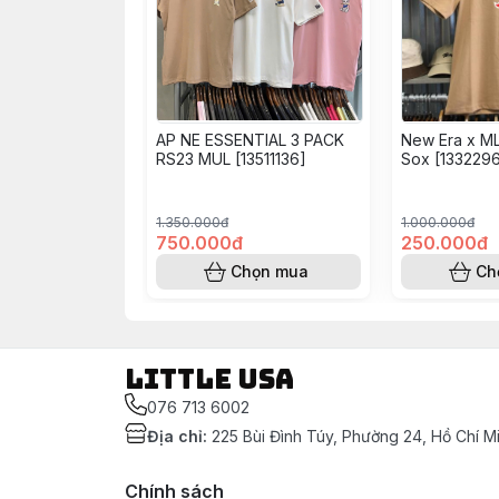
AP NE ESSENTIAL 3 PACK
New Era x M
RS23 MUL [13511136]
Sox [1332296
1.350.000đ
1.000.000đ
750.000đ
250.000đ
Chọn mua
Ch
LITTLE USA
076 713 6002
Địa chỉ
:
225 Bùi Đình Túy, Phường 24, Hồ Chí M
Chính sách