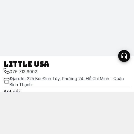
LITTLE USA
076 713 6002
Địa chỉ
:
225 Bùi Đình Túy, Phường 24, Hồ Chí Minh - Quận
Bình Thạnh
Kết nối
https://www.facebook.com/littleusa.vn/
076 713 6002
littleusavn@gmail.com
Chính sách