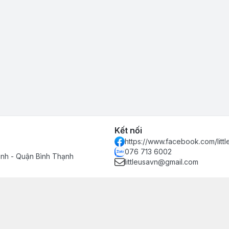
Kết nối
https://www.facebook.com/littl
076 713 6002
inh - Quận Bình Thạnh
littleusavn@gmail.com
h hàng
n