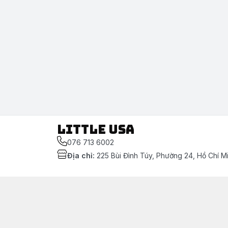
LITTLE USA
076 713 6002
Địa chỉ
:
225 Bùi Đình Túy, Phường 24, Hồ Chí M
Chính sách
[Mẫu nội dung] Chính sách thanh toán
[Mẫu nội dung] Chính sách bảo mật thông tin khác
[Mẫu nội dung] Chính sách vận chuyển & giao nhậ