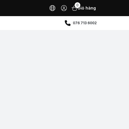
0
Giỏ hàng
076 713 6002