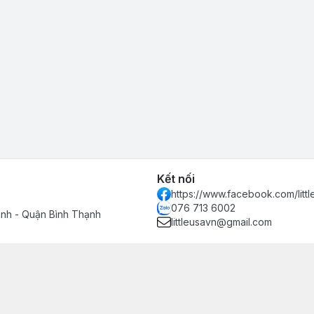
Kết nối
https://www.facebook.com/littl
076 713 6002
inh - Quận Bình Thạnh
littleusavn@gmail.com
h hàng
n