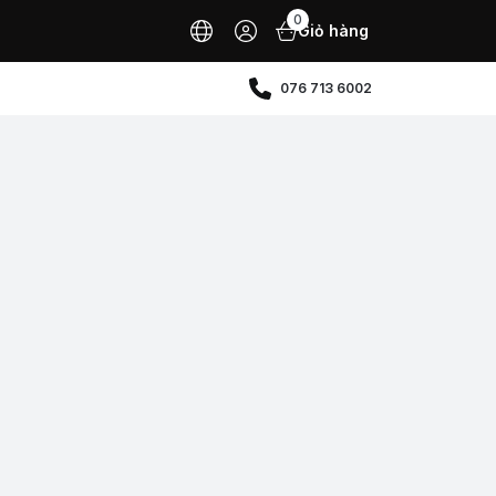
0
Giỏ hàng
076 713 6002