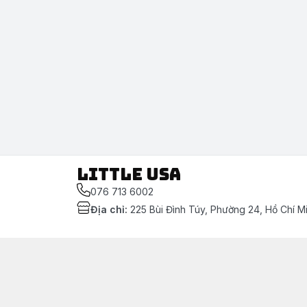
LITTLE USA
076 713 6002
Địa chỉ
:
225 Bùi Đình Túy, Phường 24, Hồ Chí M
Chính sách
[Mẫu nội dung] Chính sách thanh toán
[Mẫu nội dung] Chính sách bảo mật thông tin khác
[Mẫu nội dung] Chính sách vận chuyển & giao nhậ