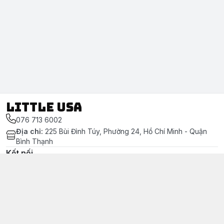
LITTLE USA
076 713 6002
Địa chỉ
:
225 Bùi Đình Túy, Phường 24, Hồ Chí Minh - Quận
Bình Thạnh
Kết nối
https://www.facebook.com/littleusa.vn/
076 713 6002
littleusavn@gmail.com
Chính sách