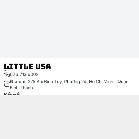
LITTLE USA
076 713 6002
Địa chỉ
:
225 Bùi Đình Túy, Phường 24, Hồ Chí Minh - Quận
Bình Thạnh
Kết nối
https://www.facebook.com/littleusa.vn/
076 713 6002
littleusavn@gmail.com
Chính sách