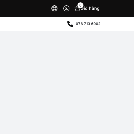
0
Giỏ hàng
076 713 6002