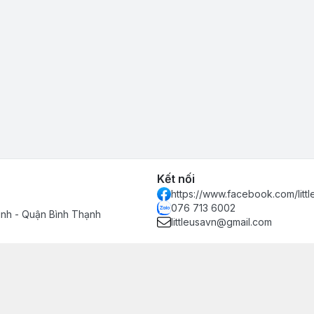
Kết nối
https://www.facebook.com/littl
076 713 6002
inh - Quận Bình Thạnh
littleusavn@gmail.com
h hàng
n