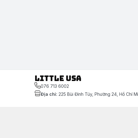
LITTLE USA
076 713 6002
Địa chỉ
:
225 Bùi Đình Túy, Phường 24, Hồ Chí M
Chính sách
[Mẫu nội dung] Chính sách thanh toán
[Mẫu nội dung] Chính sách bảo mật thông tin khác
[Mẫu nội dung] Chính sách vận chuyển & giao nhậ