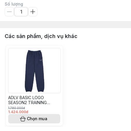
Số lượng
Các sản phẩm, dịch vụ khác
ADLV BASIC LOGO
SEASON2 TRAINING
PANTS NAVY
1.780.000đ
1.424.000đ
Chọn mua