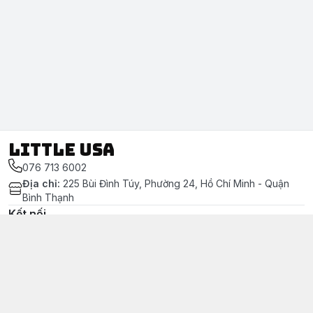
LITTLE USA
076 713 6002
Địa chỉ
:
225 Bùi Đình Túy, Phường 24, Hồ Chí Minh - Quận
Bình Thạnh
Kết nối
https://www.facebook.com/littleusa.vn/
076 713 6002
littleusavn@gmail.com
Chính sách